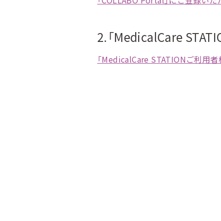
「COLLABO Portal」にご登録
2.「MedicalCare 
「MedicalCare STATIO