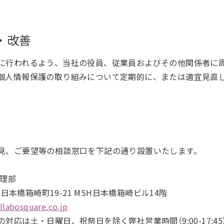
・改善
に行われるよう、当社の役員、従業員およびその他関係者に
個人情報保護の取り組みについて定期的に、または適宜見直
口
見、ご要望等の相談窓口を下記の通り設置いたします。
管理部
区日本橋箱崎町19-21 MSH日本橋箱崎ビル14階
llabosquare.co.jp
応は土・日曜日、祝祭日を除く弊社営業時間（9:00-17:4