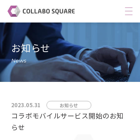
株
式
会
社
お知らせ
コ
ラ
News
ボ
ス
ク
エ
2023.05.31
お知らせ
ア
コラボモバイルサービス開始のお知
サ
イ
らせ
ト