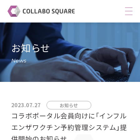
株
式
会
社
お知らせ
コ
ラ
News
ボ
ス
ク
エ
2023.07.27
お知らせ
ア
コラボポータル会員向けに｢インフル
サ
イ
エンザワクチン予約管理システム」提
ト
供開始のお知らせ